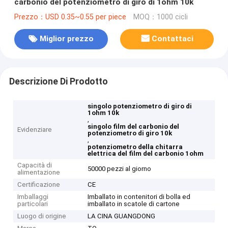
carbonio del potenziometro di giro di 1ohm 10k
Prezzo：USD 0.35~0.55 per piece
MOQ：1000 cicli
Miglior prezzo
Contattaci
Descrizione Di Prodotto
singolo potenziometro di giro di
1ohm 10k
,
singolo film del carbonio del
Evidenziare
potenziometro di giro 10k
,
potenziometro della chitarra
elettrica del film del carbonio 1ohm
Capacità di
50000 pezzi al giorno
alimentazione
Certificazione
CE
Imballaggi
Imballato in contenitori di bolla ed
particolari
imballato in scatole di cartone
Luogo di origine
LA CINA GUANGDONG