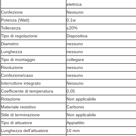
elettrica
Confezione
Nessuno
Potenza (Watt)
0,1w
Tolleranza
±20%
Tipo di regolazione
Diapositiva
Diametro
nessuno
Lunghezza
nessuno
Tipo di montaggio
collegare
Risoluzione
nessuno
Confezione/caso
nessuno
Interruttore integrato
Nessuno
Coefficiente di temperatura
0,05
Rotazione
Non applicabile
Materiale resistivo
Carbonio
Stile di terminazione
Non applicabile
Tipo di attuatore
Appiattito
Lunghezza dell'attuatore
10 mm