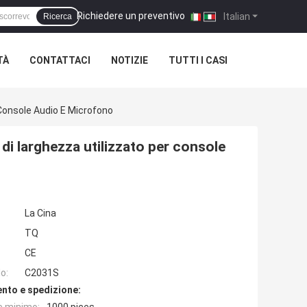
Richiedere un preventivo
|
Italian
Ricerca
TÀ
CONTATTACI
NOTIZIE
TUTTI I CASI
Console Audio E Microfono
i larghezza utilizzato per console
La Cina
TQ
CE
o:
C2031S
nto e spedizione: