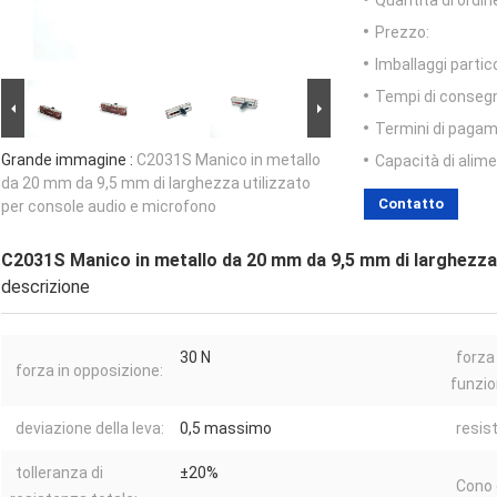
Quantità di ordin
Prezzo:
Imballaggi partico
Tempi di conseg
Termini di pagam
Grande immagine :
C2031S Manico in metallo
Capacità di alim
da 20 mm da 9,5 mm di larghezza utilizzato
Contatto
per console audio e microfono
C2031S Manico in metallo da 20 mm da 9,5 mm di larghezza 
descrizione
30 N
forza 
forza in opposizione:
funzi
deviazione della leva:
0,5 massimo
resis
tolleranza di
±20%
Cono 