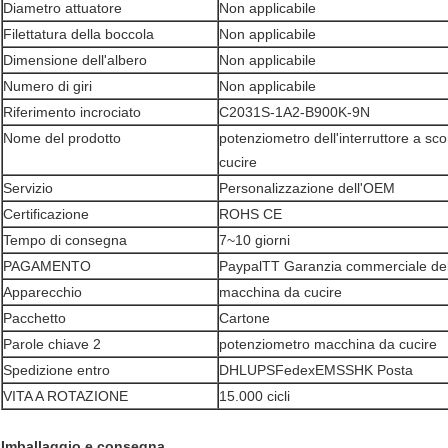
Diametro attuatore
Non applicabile
Filettatura della boccola
Non applicabile
Dimensione dell'albero
Non applicabile
Numero di giri
Non applicabile
Riferimento incrociato
C2031S-1A2-B900K-9N
Nome del prodotto
potenziometro dell'interruttore a sc
cucire
Servizio
Personalizzazione dell'OEM
Certificazione
ROHS CE
Tempo di consegna
7~10 giorni
PAGAMENTO
PaypalTT Garanzia commerciale del
Apparecchio
macchina da cucire
Pacchetto
Cartone
Parole chiave 2
potenziometro macchina da cucire
Spedizione entro
DHLUPSFedexEMSSHK Posta
VITA A ROTAZIONE
15.000 cicli
Imballaggio e consegna