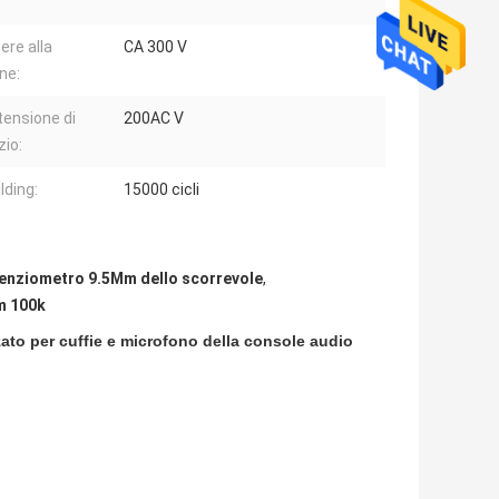
ere alla
CA 300 V
ne:
tensione di
200AC V
zio:
ilding:
15000 cicli
enziometro 9.5Mm dello scorrevole
,
hm 100k
ato per cuffie e microfono della console audio