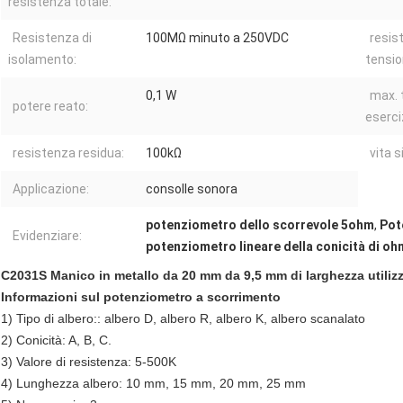
resistenza totale:
Resistenza di
100MΩ minuto a 250VDC
resist
isolamento:
tensio
0,1 W
max. 
potere reato:
eserci
resistenza residua:
100kΩ
vita s
Applicazione:
consolle sonora
potenziometro dello scorrevole 5ohm
,
Pot
Evidenziare:
potenziometro lineare della conicità di o
C2031S Manico in metallo da 20 mm da 9,5 mm di larghezza utilizz
Informazioni sul potenziometro a scorrimento
1) Tipo di albero:: albero D, albero R, albero K, albero scanalato
2) Conicità: A, B, C.
3) Valore di resistenza: 5-500K
4) Lunghezza albero: 10 mm, 15 mm, 20 mm, 25 mm