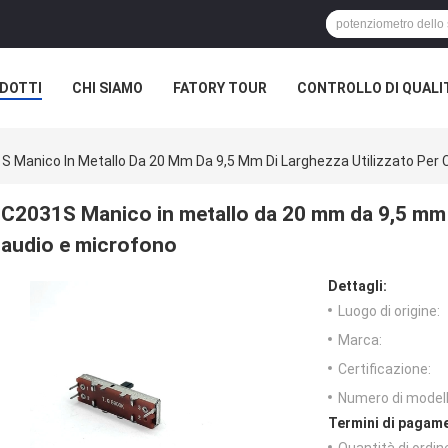
DOTTI
CHI SIAMO
FATORY TOUR
CONTROLLO DI QUALI
S Manico In Metallo Da 20 Mm Da 9,5 Mm Di Larghezza Utilizzato Per 
C2031S Manico in metallo da 20 mm da 9,5 mm d
audio e microfono
Dettagli:
Luogo di origine:
Marca:
Certificazione:
Numero di modell
Termini di pagame