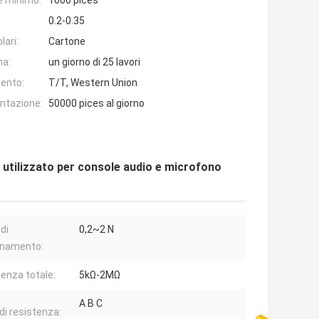
e minimo:
1000 pices
0.2-0.35
lari:
Cartone
na:
un giorno di 25 lavori
ento:
T/T, Western Union
entazione:
50000 pices al giorno
utilizzato per console audio e microfono
di
0,2~2 N
onamento:
tenza totale:
5kΩ-2MΩ
A B C
di resistenza: