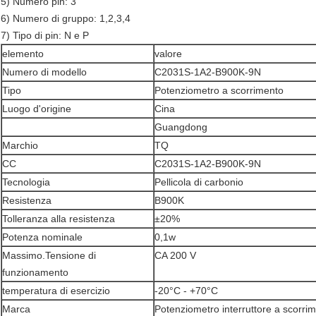
5) Numero pin: 3
6) Numero di gruppo: 1,2,3,4
7) Tipo di pin: N e P
elemento
valore
Numero di modello
C2031S-1A2-B900K-9N
Tipo
Potenziometro a scorrimento
Luogo d'origine
Cina
Guangdong
Marchio
TQ
CC
C2031S-1A2-B900K-9N
Tecnologia
Pellicola di carbonio
Resistenza
B900K
Tolleranza alla resistenza
±20%
Potenza nominale
0,1w
Massimo.Tensione di
CA 200 V
funzionamento
temperatura di esercizio
-20°C - +70°C
Marca
Potenziometro interruttore a scorri